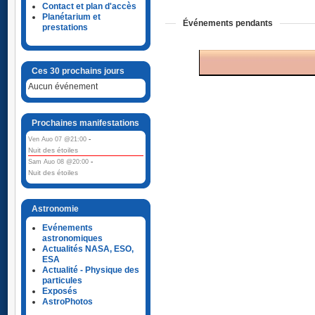
Contact et plan d'accès
Planétarium et
Événements pendants
prestations
Ces 30 prochains jours
Aucun événement
Prochaines manifestations
-
Ven Auo 07 @21:00
Nuit des étoiles
-
Sam Auo 08 @20:00
Nuit des étoiles
Astronomie
Evénements
astronomiques
Actualités NASA, ESO,
ESA
Actualité - Physique des
particules
Exposés
AstroPhotos