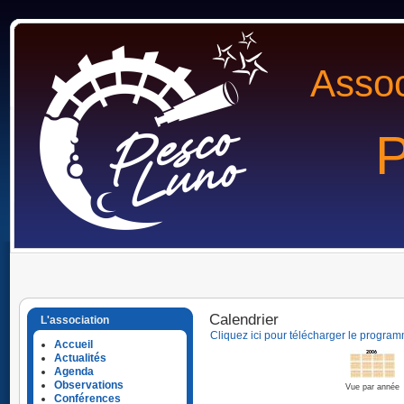
Assoc
P
Calendrier
L'association
Cliquez ici pour télécharger le program
Accueil
Actualités
Agenda
Observations
Vue par année
Conférences