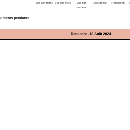
Vue par année
Vue par mois
Vue par
Aujourd'hui
Rechercher
semaine
ements pendants
Dimanche, 18 Août 2024