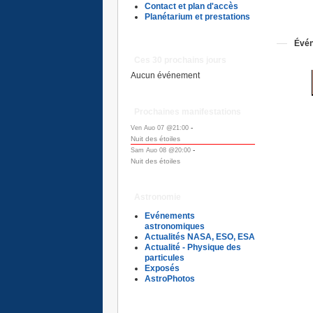
Contact et plan d'accès
Planétarium et prestations
Évén
Ces 30 prochains jours
Aucun événement
Prochaines manifestations
-
Ven Auo 07 @21:00
Nuit des étoiles
-
Sam Auo 08 @20:00
Nuit des étoiles
Astronomie
Evénements
astronomiques
Actualités NASA, ESO, ESA
Actualité - Physique des
particules
Exposés
AstroPhotos