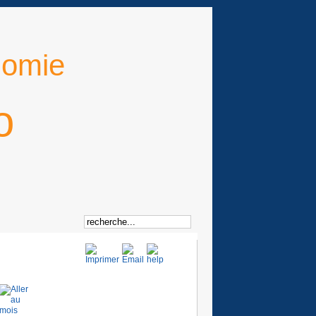
nomie
o