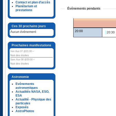
Contact et plan d'accès
Planétarium et
Événements pendants
prestations
Ces 30 prochains jours
20:00
Aucun événement
20:3
Prochaines manifestations
-
Ven Auo 07 @21:00
Nuit des étoiles
-
Sam Auo 08 @20:00
Nuit des étoiles
Astronomie
Evénements
astronomiques
Actualités NASA, ESO,
ESA
Actualité - Physique des
particules
Exposés
AstroPhotos