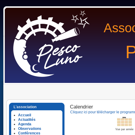
Assoc
P
Calendrier
L'association
Cliquez ici pour télécharger le program
Accueil
Actualités
Agenda
Observations
Vue par année
Conférences