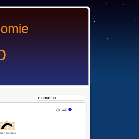
nomie
o
Aller au mois