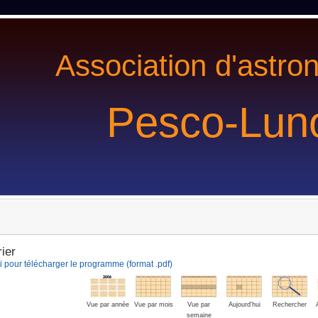
Association d'astro
Pesco-Lun
ier
i pour télécharger le programme (format .pdf)
Vue par année
Vue par mois
Vue par
Aujourd'hui
Rechercher
semaine