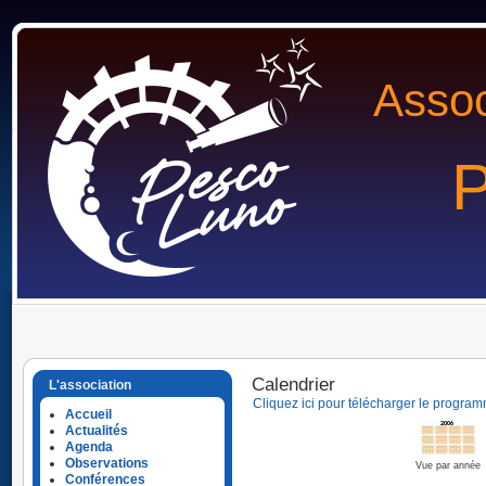
Assoc
P
Calendrier
L'association
Cliquez ici pour télécharger le program
Accueil
Actualités
Agenda
Observations
Vue par année
Conférences