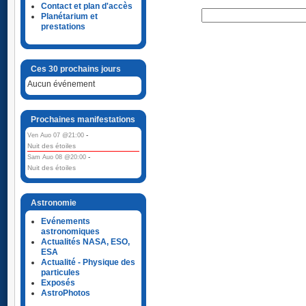
Contact et plan d'accès
Planétarium et
prestations
Ces 30 prochains jours
Aucun événement
Prochaines manifestations
-
Ven Auo 07 @21:00
Nuit des étoiles
-
Sam Auo 08 @20:00
Nuit des étoiles
Astronomie
Evénements
astronomiques
Actualités NASA, ESO,
ESA
Actualité - Physique des
particules
Exposés
AstroPhotos