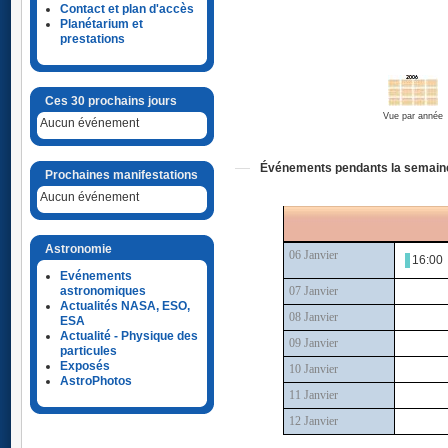
Contact et plan d'accès
Planétarium et
prestations
Ces 30 prochains jours
Vue par année
Aucun événement
Événements pendants la semaine
Prochaines manifestations
Aucun événement
Astronomie
06 Janvier
16:0
Evénements
astronomiques
07 Janvier
Actualités NASA, ESO,
08 Janvier
ESA
Actualité - Physique des
09 Janvier
particules
Exposés
10 Janvier
AstroPhotos
11 Janvier
12 Janvier