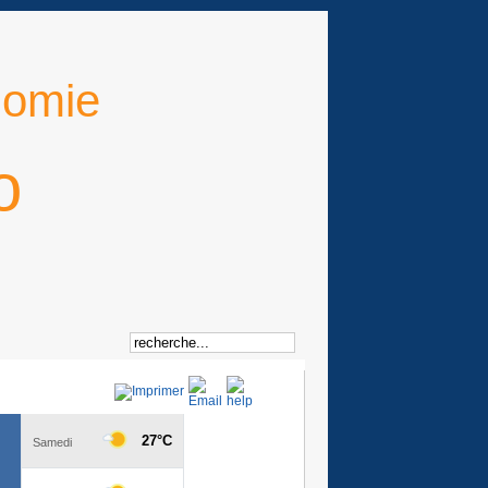
nomie
o