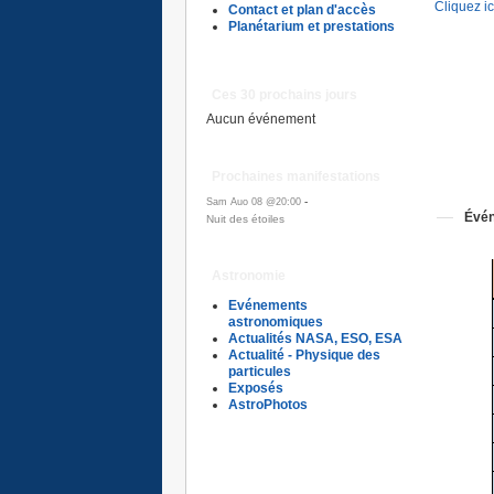
Cliquez ic
Contact et plan d'accès
Planétarium et prestations
Ces 30 prochains jours
Aucun événement
Prochaines manifestations
-
Sam Auo 08 @20:00
Évén
Nuit des étoiles
Astronomie
Evénements
astronomiques
Actualités NASA, ESO, ESA
Actualité - Physique des
particules
Exposés
AstroPhotos