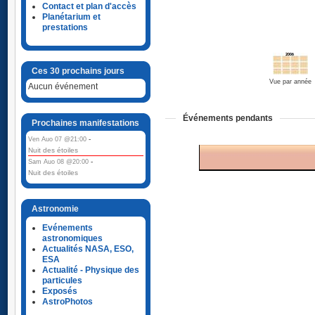
Contact et plan d'accès
Planétarium et
prestations
Ces 30 prochains jours
Vue par année
Aucun événement
Événements pendants
Prochaines manifestations
-
Ven Auo 07 @21:00
Nuit des étoiles
-
Sam Auo 08 @20:00
Nuit des étoiles
Astronomie
Evénements
astronomiques
Actualités NASA, ESO,
ESA
Actualité - Physique des
particules
Exposés
AstroPhotos