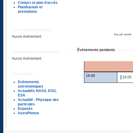
Contact et plan d'accès
Planétarium et
prestations
Ces 30 prochains jours
Vue par année
Aucun événement
Événements pendants
Prochaines manifestations
Aucun événement
Astronomie
16:00
16:0
Evénements
astronomiques
Actualités NASA, ESO,
ESA
Actualité - Physique des
particules
Exposés
AstroPhotos