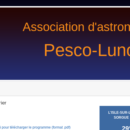
Association d'astro
Pesco-Lun
ier
i pour télécharger le programme (format .pdf)