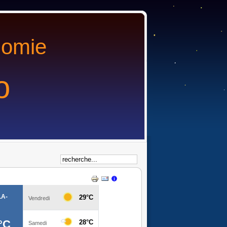
nomie
o