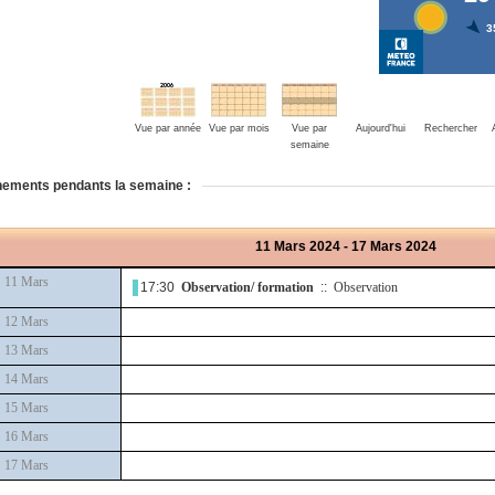
Vue par année
Vue par mois
Vue par
Aujourd'hui
Rechercher
semaine
ements pendants la semaine :
11 Mars 2024 - 17 Mars 2024
11 Mars
17:30
Observation/ formation
::
Observation
12 Mars
13 Mars
14 Mars
15 Mars
16 Mars
17 Mars