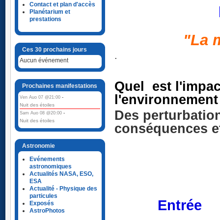
Contact et plan d'accès
Planétarium et
prestations
.
"La 
Ces 30 prochains jours
.
Aucun événement
.
Quel est
l'impac
Prochaines manifestations
l'environnement 
-
Ven Auo 07 @21:00
Nuit des étoiles
Des perturbatio
-
Sam Auo 08 @20:00
Nuit des étoiles
conséquences et 
Astronomie
Evénements
astronomiques
Actualités NASA, ESO,
ESA
Samedi
Actualité - Physique des
particules
...........
Ent
Exposés
AstroPhotos