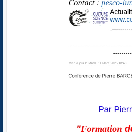
Contact :
pesco-lu
Actuali
www.cu
.---------
------------------------------
---------
Mise à jour le Mardi, 11 Mars 2025 18:43
Conférence de Pierre BARG
Par Pie
"
Formation
d