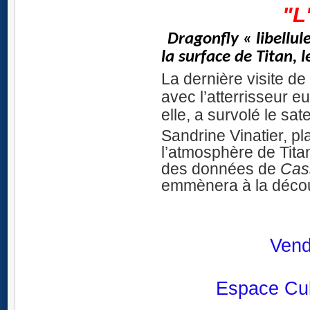
"L
.
Dragonfly
« libellul
la surface de Titan, l
La dernière visite d
avec l’atterrisseur 
elle, a survolé le sat
Sandrine Vinatier, p
l’atmosphère de Tita
des données de
Cas
emmènera à la découv
Vend
Espace Cult