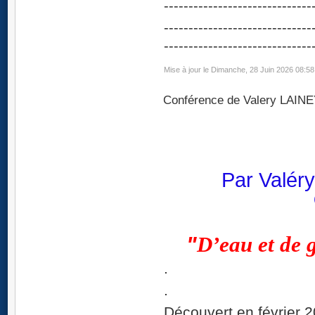
------------------------------
------------------------------
------------------------------
Mise à jour le Dimanche, 28 Juin 2026 08:58
Conférence de Valery LAIN
Par Valér
"
D’eau et de 
.
.
Découvert en février 2