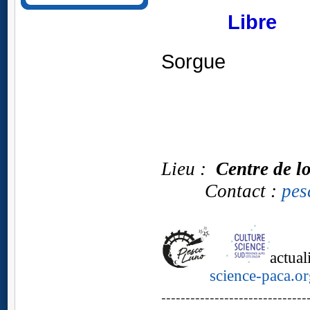
............
Libr
L'Isl
Sorgue
.
Lieu :
Centre de lo
Contact :
pes
actua
science-paca.or
------------------------------