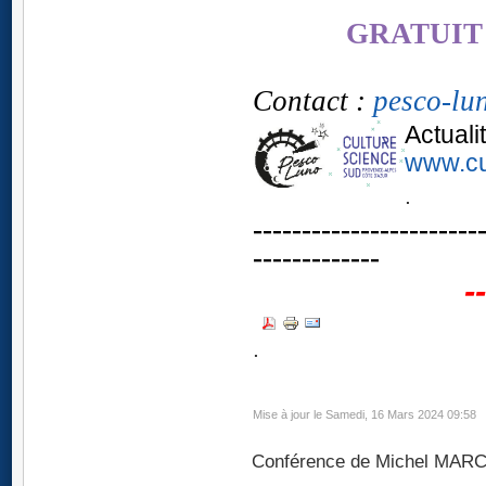
GRATUIT 
Contact :
pesco-lu
Actuali
www.cu
.
-----------------------
-------------
--
.
Mise à jour le Samedi, 16 Mars 2024 09:58
Conférence de Michel MAR