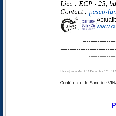
Lieu : ECP - 25, b
Contact :
pesco-lu
Actuali
www.cu
.---------
------------------
------------------------------
---------------
Mise à jour le Mardi, 17 Décembre 2024 12:
Conférence de Sandrine VI
P